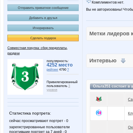
Комплиментов нет.
Отправить приватное сообщение
Вы не авторизованы! Чтоб
Добавить в друзья
Игнорировать
Метки лидеров
Сделать подарок
Совместная покупка: сбор предоплаты,
раздачи
Интервью
популярность:
4252 место
рейтинг
4790
?
Привилегированный
пользователь
3
Ольга351 состоит в
уровня
Са
Статистика портрета:
Кл
сейчас просматривают портрет - 0
зарегистрированные пользователи
Ох
посетившие портрет за 7 дней - 0